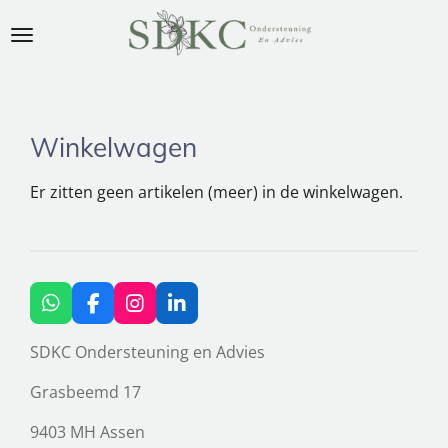
Ga
direct
naar
de
hoofdinhoud
Winkelwagen
Er zitten geen artikelen (meer) in de winkelwagen.
W
F
I
L
h
a
n
i
a
c
s
n
SDKC Ondersteuning en Advies
t
e
t
k
s
b
a
e
Grasbeemd 17
A
o
g
d
p
o
r
I
9403 MH Assen
p
k
a
n