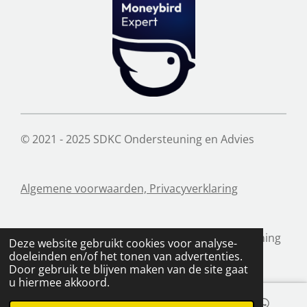
© 2021 - 2025 SDKC Ondersteuning en Advies
Algemene voorwaarden, Privacyverklaring
Cijfer Liefde is onderdeel van SDKC Ondersteuning
Deze website gebruikt cookies voor analyse-
en Advies.
doeleinden en/of het tonen van advertenties.
Door gebruik te blijven maken van de site gaat
u hiermee akkoord.